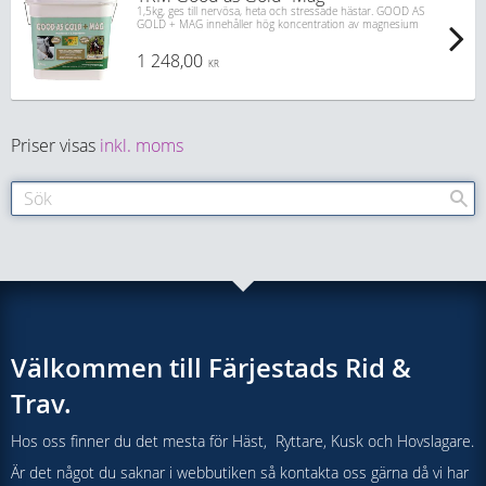
1,5kg, ges till nervösa, heta och stressade hästar. GOOD AS
GOLD + MAG innehåller hög koncentration av magnesium
1 248,00
KR
Priser visas
inkl. moms
Välkommen till Färjestads Rid &
Trav.
Hos oss finner du det mesta för Häst, Ryttare, Kusk och Hovslagare.
Är det något du saknar i webbutiken så kontakta oss gärna då vi har