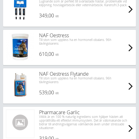
Lugnande som är perfekt till svårlastade hästar, problematik vid
klippning, hovslagarbesök eller veterinärbesök. Karensfri.3-pack
349,00
KR
NAF Oestress
Till ston som upplevs ha en hormonell obalans. 96h
tävlingskarens
610,00
KR
NAF Oestress Flytande
Till ston som upplevs ha en hormonell obalans. 96h
tävlingskarens
539,00
KR
Pharmacare Garlic
Vitlök är en 100 % naturlig ingrediens som hjälper hästen att
upprätthålla ett effektivt immunsystem. Det är välsmakande och
bidrar till andningsvägarnas välmående även under stressade
situationer.
319,00