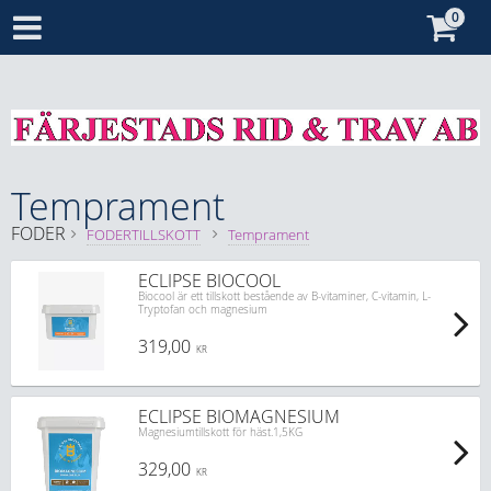
Temprament
FODER
FODERTILLSKOTT
Temprament
ECLIPSE BIOCOOL
Biocool är ett tillskott bestående av B-vitaminer, C-vitamin, L-
Tryptofan och magnesium
319,00
KR
ECLIPSE BIOMAGNESIUM
Magnesiumtillskott för häst.1,5KG
329,00
KR