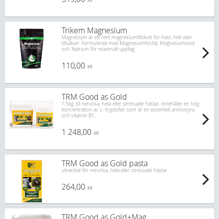
KR
Trikem Magnesium
Magnesium är ett rent magnesiumtillskott för häst, helt utan
tillsatser. Formulerad med Magnesiumfosfat, Magnesiumoxid
och Natrium för maximalt upptag
110,00
KR
TRM Good as Gold
1,5kg, till nervösa, heta eller stressade hästar. innehåller en hög
koncentration av L- tryptofan som är en essentiell aminosyra
och vitamin B1,
1 248,00
KR
TRM Good as Gold pasta
utvecklat för nervösa, heta eller stressade hästar
264,00
KR
TRM Good as Gold+Mag