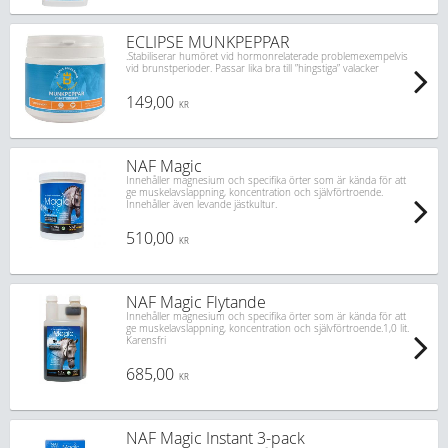
ECLIPSE MUNKPEPPAR
.Stabiliserar humöret vid hormonrelaterade problemexempelvis
vid brunstperioder. Passar lika bra till ”hingstiga” valacker
149,00
KR
NAF Magic
Innehåller magnesium och specifika örter som är kända för att
ge muskelavslappning, koncentration och självförtroende.
Innehåller även levande jästkultur.
510,00
KR
NAF Magic Flytande
Innehåller magnesium och specifika örter som är kända för att
ge muskelavslappning, koncentration och självförtroende.1,0 lit.
Karensfri
685,00
KR
NAF Magic Instant 3-pack