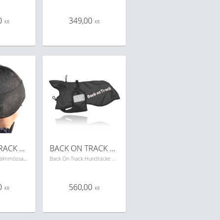
0
349,00
KR
KR
BACK ON TRACK HJÄLM MÖSSA
BACK ON TRACK HUNDTÄCKE
Back On Track Hjälmmössa i nät fleece passar bra för ridning, skidåkning , motorsport och byggnadsarbetare det är bara fantasin som stoppar dig, Welltex matrialet gör den varm och skön kalla vinterdagar.
Back On Track Hundtäcke passar på att ge din bästa vän det skönaste värmande Back On Track hundtäcket
0
560,00
KR
KR