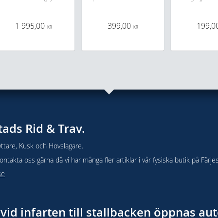
1 995,00
399,00
199,0
KR
KR
tads Rid & Trav.
ttare, Kusk och Hovslagare.
takta oss gärna då vi har många fler artiklar i vår fysiska butik på Färje
se
vid infarten till stallbacken öppnas a