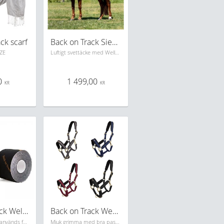
ck scarf
Back on Track Sienna Nättäcke
ZE
Luftigt svettäcke med Welltex teknilogi. Övredelen består avlättfodrad del och den nedre delen består av mesh-tyg.
0
1 499,00
KR
KR
Back on Track Welltex tejp
Back on Track Werano Grimma
Smidig tejp som används för stöd, support och för att öka till cirkulationen i muskler. Svart, 5m. Stor favorit hos oss i personalen!
Mjuk grimma med bra passform, vadderad i nacke, över nos samt sidstyckena. Ställbar i nacken samt runt nosen.