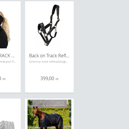
BACK ON TRACK PANNBAND
Back on Track Reflexgrimma Werano
Back On Track Pannband Fleece skönt välsittande pannband i Welltex med back on track effekten.
Grimma med reflexdetaljer för synlighet. Mjukt och dämpande foam förhindrar skav vid nack- och sidostyckena samt över nosryggen.
0
399,00
KR
KR