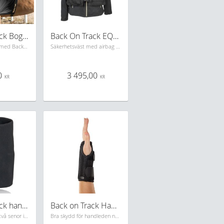
Back on Track Bogskydd Light
Back On Track EQ3 Spark Air Säkerhetsväst
Tunnt bogskydd med Back on Tracks populära Welltex tyg
Säkerhetsväst med airbag system, säljs utan gaspatron. Supersmidig och går att använda både med och utan annan säkerhetsväst. Endast i svart.
0
3 495,00
KR
KR
Back on Track handledsskydd
Back on Track Handledsskydd med skena
Vet du att vi har två senor i samma senskida just vid tumbasen, men inte på något annat ställe i kroppen? Detta gör att de två senorna kan skava mot varandra och en inflammation uppstår här lättare än i andra senskidor, speciellt vid hormonomställningar.
Bra skydd för handleden när den behöver stabiliseras för att vila och återhämta sig samt öka cirkulationen. Svart.