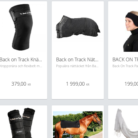
Back on Track Knäskydd med spänne
Back on Track Nättäcke
Kroppsnära och flexibelt med två mjuka rörliga stödfjädrar i sidorna. Bra att ha vid knäskador eller förslitningar.
Populära nättäcket från Back on Track med Welltex teknologi. Perfekt i transport, under täcken eller som svettäcke.
379,00
1 999,00
199,0
KR
KR