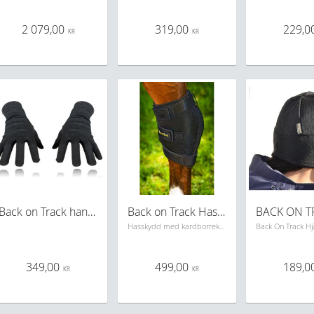
2 079,00
319,00
229,0
KR
KR
Back on Track handskar
Back on Track Hasskydd
Hasskydd med kardborreknäppning
349,00
499,00
189,0
KR
KR