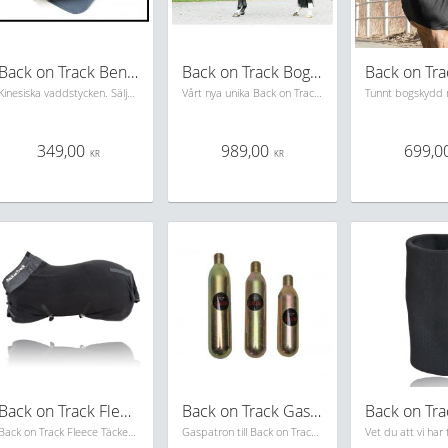
Back on Track Benvaddar
Back on Track Bogskydd
Kinesiska vaddstycken. Säljes styckvis
Vårt nya unika Back on Track bogskydd är en produkt som ökar blodcirkulationen runt bogarna, tack vare den unika funktionen av vårt Welltex®-material
349,00
989,00
699,0
KR
KR
Back on Track Fleece täcke
Back on Track Gaspatron
Back on Track Fleece Täcke Svart
Gaspatron till Back on Track Spark Air. Kolla på beskrivning så att det blir rätt storlek till den väst du har.