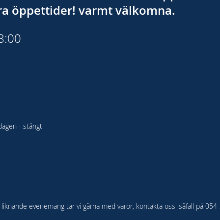
åra öppettider! varmt välkomna.
18:00
agen - stängt
ler liknande evenemang tar vi gärna med varor, kontakta oss isåfall på 05