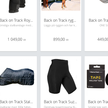
Back on Track Royal Quick Wraps
Back on Track ryggvärmare
Back on Tra
Smidiga stallbandage med en innerpadd gjord i Welltex material samt ett yttre skal gjord i neopren. Mycket populära!
Läggs på ryggen och har kardborreband och öglor för fäste i eget täcke
ONE SI
1 049,00
899,00
449,0
KR
KR
Back on Track Stalltäcke 300g
Back on Track Suzy Boxertrosa
Stalltäcke med 300g fyllning, rime mia.
Optimala boxertrosorna för vardag och träning. Trosorna har ingen innerbenssöm för att undvika skav, hög midja, mjukt och elastiskt material. Svarta.