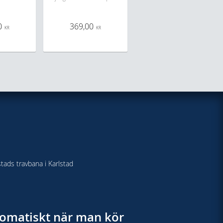
0
369,00
KR
KR
stads travbana i Karlstad
utomatiskt när man kör