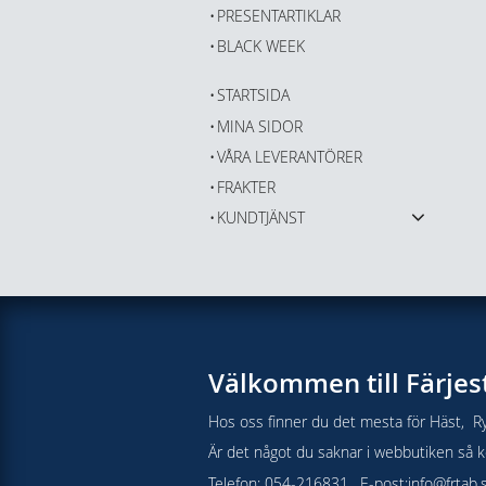
PRESENTARTIKLAR
BLACK WEEK
STARTSIDA
MINA SIDOR
VÅRA LEVERANTÖRER
FRAKTER
KUNDTJÄNST
Välkommen till Färjes
Hos oss finner du det mesta för Häst, Ry
Är det något du saknar i webbutiken så kon
Telefon: 054-216831 , E-post:
info@frtab.