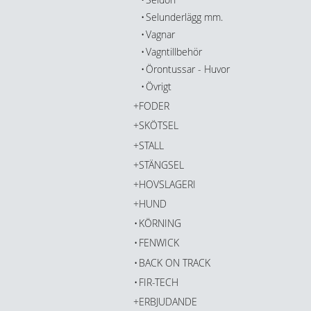
Selunderlägg mm.
Vagnar
Vagntillbehör
Örontussar - Huvor
Övrigt
FODER
SKÖTSEL
STALL
STÄNGSEL
HOVSLAGERI
HUND
KÖRNING
FENWICK
BACK ON TRACK
FIR-TECH
ERBJUDANDE