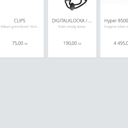
CLIPS
DIGITALKLOCKA / tidtagarur
Hållbart gummiband 16cm, rostfria clips i båda ändar, säljes parvis
Enkel, smidig klocka.
75,00
190,00
4 495,
KR
KR