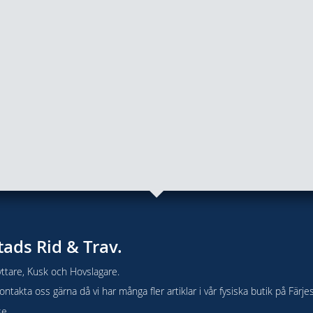
tads Rid & Trav.
ttare, Kusk och Hovslagare.
takta oss gärna då vi har många fler artiklar i vår fysiska butik på Färje
se