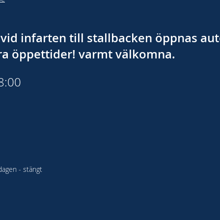
vid infarten till stallbacken öppnas a
åra öppettider! varmt välkomna.
18:00
agen - stängt