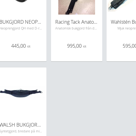
BUKGJORD NEOPREN QH
Racing Tack Anatomiskbukgjord
Neoprengjord QH med D-ring på mitten för fäste av förbygel
Anatomisk bukgjord från det populära märket Racing Tack.
Mjuk neopre
445,00
995,00
595,0
KR
KR
WALSH BUKGJORD 1509
Syntetgjord, bredare på mitten