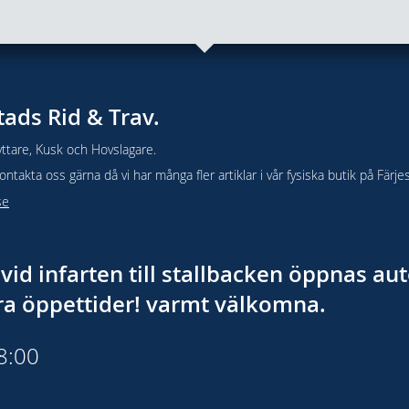
tads Rid & Trav.
ttare, Kusk och Hovslagare.
takta oss gärna då vi har många fler artiklar i vår fysiska butik på Färje
se
vid infarten till stallbacken öppnas a
åra öppettider! varmt välkomna.
18:00