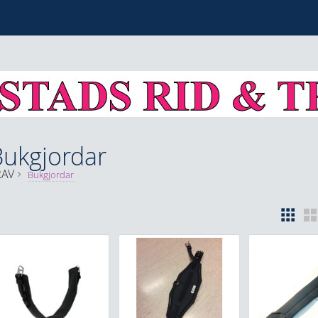
Bukgjordar
RAV
Bukgjordar