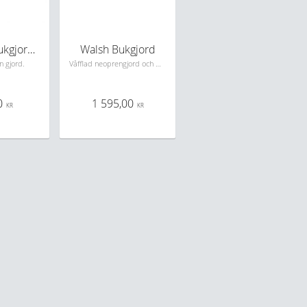
Wahlstén Bukgjord Neopren
Walsh Bukgjord
n gjord.
Våfflad neoprengjord och QH rem
0
1 595,00
KR
KR