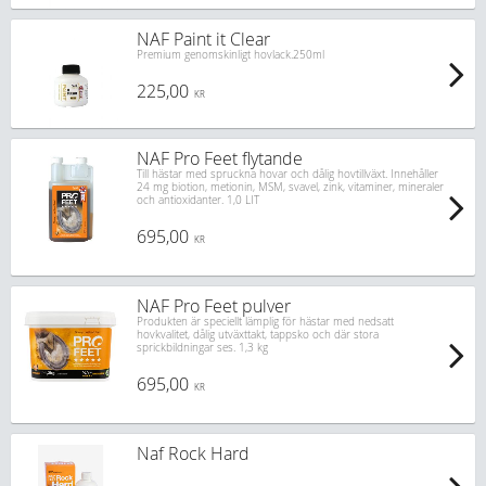
NAF Paint it Clear
Premium genomskinligt hovlack.250ml
225,00
KR
NAF Pro Feet flytande
Till hästar med spruckna hovar och dålig hovtillväxt. Innehåller
24 mg biotion, metionin, MSM, svavel, zink, vitaminer, mineraler
och antioxidanter. 1,0 LIT
695,00
KR
NAF Pro Feet pulver
Produkten är speciellt lämplig för hästar med nedsatt
hovkvalitet, dålig utväxttakt, tappsko och där stora
sprickbildningar ses. 1,3 kg
695,00
KR
Naf Rock Hard