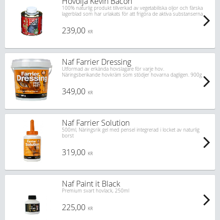
Hovolja Kevin Bacon
100% naturlig produkt tillverkad av vegetabiliska oljor och färska
lagerblad som har urlakats för att frigöra de aktiva substanserna
239,00
KR
Naf Farrier Dressing
Utformad av erkända hovslagare för varje hov.
Näringsberikande hovkräm som stödjer hovarna dagligen. 900g
349,00
KR
Naf Farrier Solution
500ml, Näringsrik gel med pensel integrerad i locket av naturlig
borst
319,00
KR
Naf Paint it Black
Premium svart hovlack, 250ml
225,00
KR