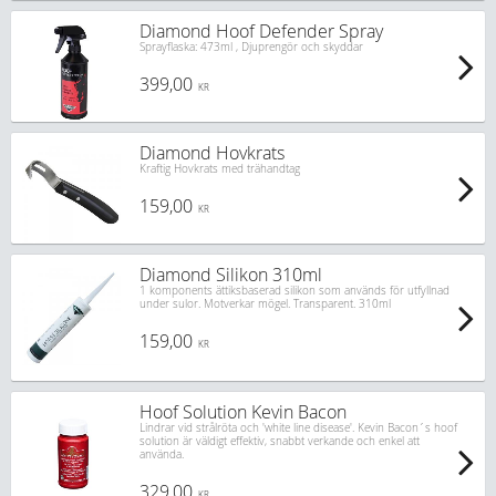
Diamond Hoof Defender Spray
Sprayflaska: 473ml , Djuprengör och skyddar
399,00
KR
Diamond Hovkrats
Kraftig Hovkrats med trähandtag
159,00
KR
Diamond Silikon 310ml
1 komponents ättiksbaserad silikon som används för utfyllnad
under sulor. Motverkar mögel. Transparent. 310ml
159,00
KR
Hoof Solution Kevin Bacon
Lindrar vid strålröta och 'white line disease'. Kevin Bacon´s hoof
solution är väldigt effektiv, snabbt verkande och enkel att
använda.
329,00
KR