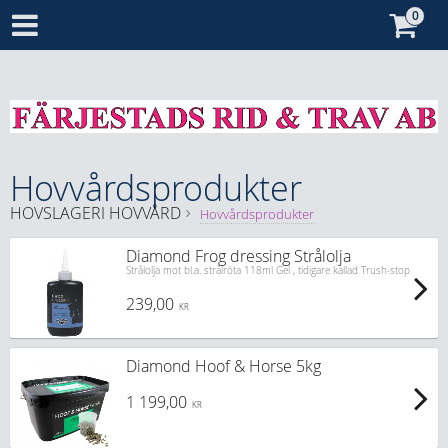
Hovvårdsprodukter
HOVSLAGERI
HOVVÅRD
Hovvårdsprodukter
Diamond Frog dressing Strålolja
Strålolja mot bl.a. strålröta 118ml Gel , tidigare kallad Trush-stop
239,00
KR
Diamond Hoof & Horse 5kg
1 199,00
KR