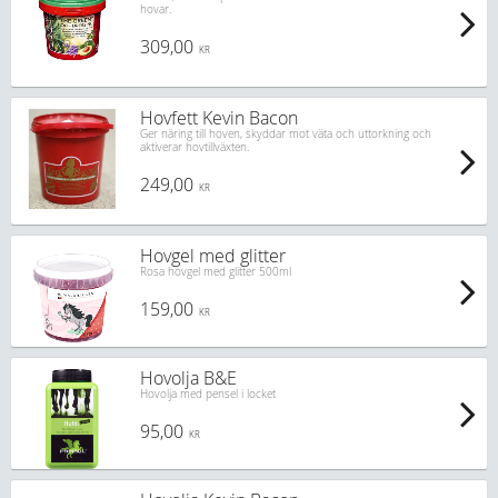
hovar.
309,00
KR
Hovfett Kevin Bacon
Ger näring till hoven, skyddar mot väta och uttorkning och
aktiverar hovtillväxten.
249,00
KR
Hovgel med glitter
Rosa hovgel med glitter 500ml
159,00
KR
Hovolja B&E
Hovolja med pensel i locket
95,00
KR