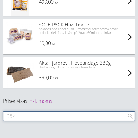
499,00
KR
SOLE-PACK Hawthorne
Används ofta under sulor, utmärkt för torra,ömma hovar,
antibakteriell. finns i påse på 2oz(ca60ml) och hinkar
49,00
KR
Äkta Tjärdrev , Hovbandage 380g
Hovbandage 380g, förpackat i träkartong.
399,00
KR
Priser visas
inkl. moms