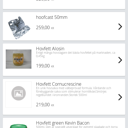
hoofcast 50mm
259,00
KR
Hovfett Alosin
Enligt många hovslagare det bästa hovfettet på marknaden, ca
0,45kg
199,00
KR
Hovfett Cornucrescine
En unik hovsalva med välbeprövad formula. Vårdande och
förebyggande salva som stimulerar horntillväxt.Smörjes
regelbundet i kronranden.Storlek 500ml
219,00
KR
Hovfett green Kevin Bacon
500ml, Den är speciellt utvecklad för extremt skadade och torra