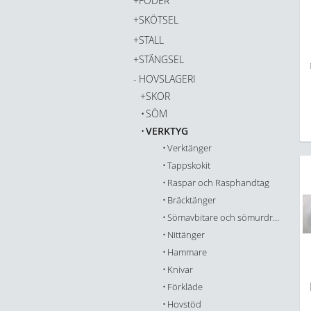
FODER
SKÖTSEL
STALL
STÄNGSEL
HOVSLAGERI
SKOR
SÖM
VERKTYG
Verktänger
Tappskokit
Raspar och Rasphandtag
Bräcktänger
Sömavbitare och sömurdragare
Nittänger
Hammare
Knivar
Förkläde
Hovstöd