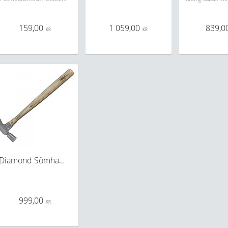
159,00
1 059,00
839,0
KR
KR
Diamond Sömhammare
999,00
KR