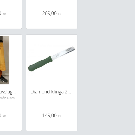
0
269,00
KR
KR
Diamond Hovslagarförkläde
Diamond klinga 280mm
Prisvärt Förkläde från Diamond
0
149,00
KR
KR