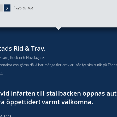
1–
25
av
104
tads Rid & Trav.
ttare, Kusk och Hovslagare.
takta oss gärna då vi har många fler artiklar i vår fysiska butik på Färje
se
vid infarten till stallbacken öppnas a
åra öppettider! varmt välkomna.
18:00