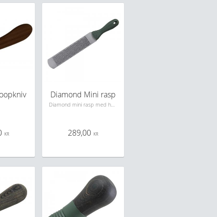
oopkniv
Diamond Mini rasp
Diamond mini rasp med handtag, perfekt för små hästar
0
289,00
KR
KR