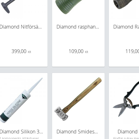
Diamond Nitförsänkare
Diamond rasphandtag
399,00
109,00
119,0
KR
KR
Diamond Silikon 310ml
Diamond Smideshammare
Diamond 
1 komponents ättiksbaserad silikon som används för utfyllnad under sulor. Motverkar mögel. Transparent. 310ml