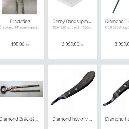
Bräcktång
Derby Bandslipmaskin
Bräcktång 14" egen import av mycket prisvärd kvalite
100x1220 slipband , 1500watt
495,00
6 999,00
3 999,
KR
KR
Diamond Bräcktång SP12
Diamond hovkniv drop blade höger