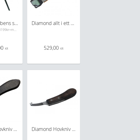
Diamond 3-bens städ Pocket Anvil
Diamond allt i ett slip
OBS! 58CM hög 3199kr+moms
00
529,00
KR
KR
Diamond hovkniv Drop blade vänster
Diamond Hovkniv Höger