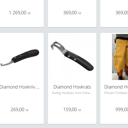
1 269,00
369,00
369,0
KR
KR
Diamond Hovkniv Vänster
Diamond Hovkrats
Kraftig Hovkrats med trähandtag
269,00
159,00
999,0
KR
KR