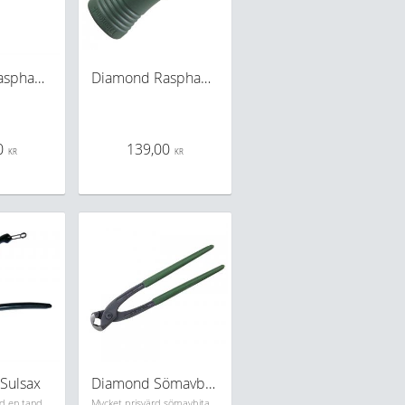
Diamond Rasphandtag trä
Diamond Rasphandtag trä/plast
0
139,00
KR
KR
Sulsax
Diamond Sömavbitare
Kraftig sulsax med en tandad sida, klarar även tjockare sulor
Mycket prisvärd sömavbitare från Diamond 250mm