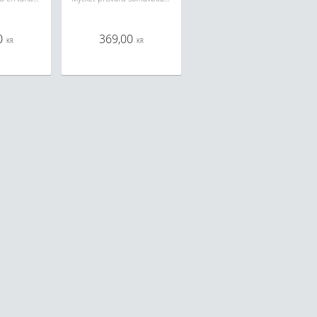
0
369,00
KR
KR