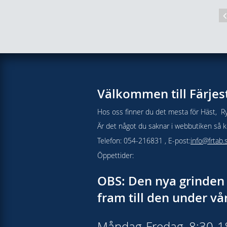
Välkommen till Färjes
Hos oss finner du det mesta för Häst, Ry
Är det något du saknar i webbutiken så kon
Telefon: 054-216831 , E-post:
info@frtab.
Öppettider:
OBS: Den nya grinden 
fram till den under v
Måndag-Fredag, 8:30-