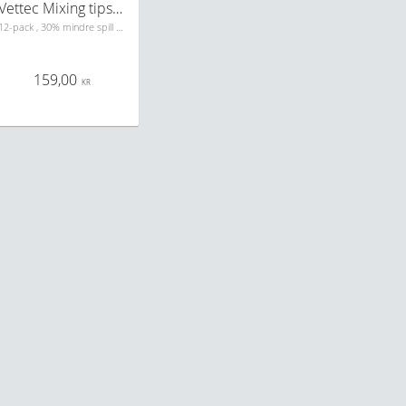
Vettec Mixing tips high effiency
12-pack , 30% mindre spill för 210cc vettec
159,00
KR