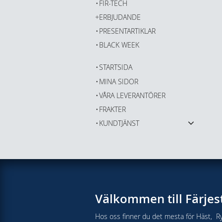
FIR-TECH
ERBJUDANDE
PRESENTARTIKLAR
BLACK WEEK
STARTSIDA
MINA SIDOR
VÅRA LEVERANTÖRER
FRAKTER
KUNDTJÄNST
Välkommen till Färjes
Hos oss finner du det mesta för Häst, Ry