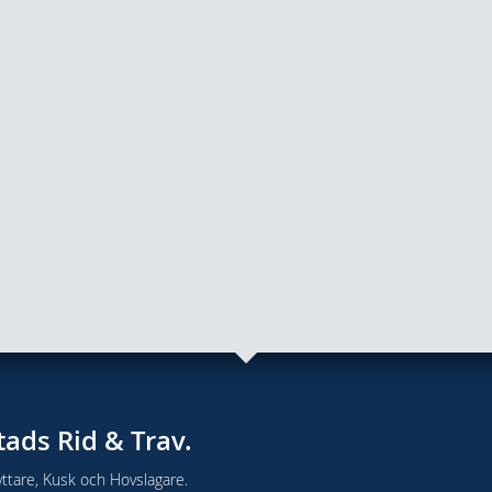
tads Rid & Trav.
ttare, Kusk och Hovslagare.