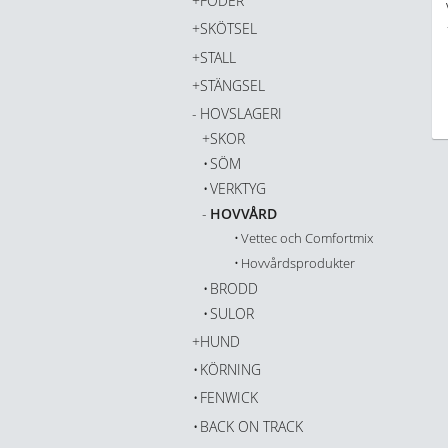
FODER
SKÖTSEL
STALL
STÄNGSEL
HOVSLAGERI
SKOR
SÖM
VERKTYG
HOVVÅRD
Vettec och Comfortmix
Hovvårdsprodukter
BRODD
SULOR
HUND
KÖRNING
FENWICK
BACK ON TRACK