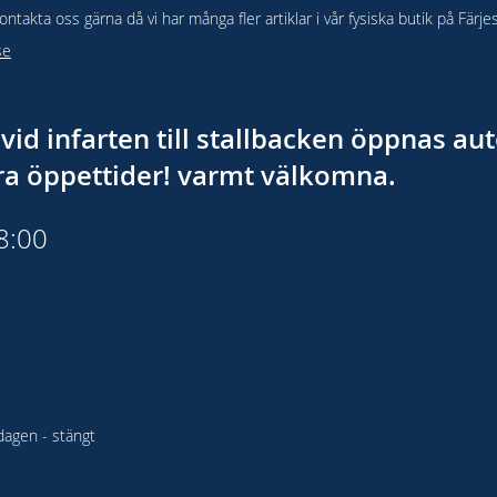
takta oss gärna då vi har många fler artiklar i vår fysiska butik på Färje
se
vid infarten till stallbacken öppnas a
åra öppettider! varmt välkomna.
18:00
agen - stängt