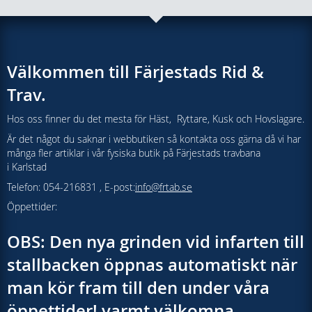
Välkommen till Färjestads Rid &
Trav.
Hos oss finner du det mesta för Häst, Ryttare, Kusk och Hovslagare.
Är det något du saknar i webbutiken så kontakta oss gärna då vi har
många fler artiklar i vår fysiska butik på Färjestads travbana
i Karlstad
Telefon: 054-216831 , E-post:
info@frtab.se
Öppettider:
OBS: Den nya grinden vid infarten till
stallbacken öppnas automatiskt när
man kör fram till den under våra
öppettider! varmt välkomna.