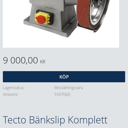
9 000,00
KR
KÖP
Lagerstatus
Beställningsvara
Artikelnr
5597060
Tecto Bänkslip Komplett