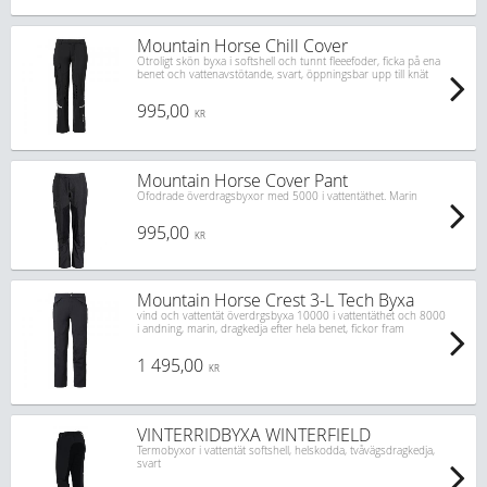
Mountain Horse Chill Cover
Otroligt skön byxa i softshell och tunnt fleeefoder, ficka på ena
benet och vattenavstötande, svart, öppningsbar upp till knät
995,00
KR
Mountain Horse Cover Pant
Ofodrade överdragsbyxor med 5000 i vattentäthet. Marin
995,00
KR
Mountain Horse Crest 3-L Tech Byxa
vind och vattentät överdrgsbyxa 10000 i vattentäthet och 8000
i andning, marin, dragkedja efter hela benet, fickor fram
1 495,00
KR
VINTERRIDBYXA WINTERFIELD
Termobyxor i vattentät softshell, helskodda, tvåvägsdragkedja,
svart