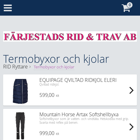
Termobyxor och kjolar
RID
Ryttare
Termobyxor och kjolar
EQUIPAGE QVILTAD RIDKJOL ELERI
Qviltad ridkjol.
599,00
KR
Mountain Horse Artax Softshellbyxa
Softshellbyxor som är vatten- och vindtäta. Helskodda med grip.
Svarta med reflex på benen.
999,00
KR