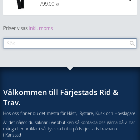
799,00
KR
Priser visas
inkl. moms
Välkommen till Färjestads Rid &
Trav.
Hos oss finner du det mesta för Häst, Ryttare, Kusk och Hovslagare.
Är det något du saknar i webbutiken så kontakta oss gärna då vi har
många fler artiklar i vår fysiska butik på Färjestads travbana
i Karlstad