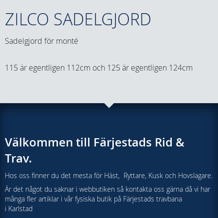
ZILCO SADELGJORD
Sadelgjord för monté
115 är egentligen 112cm och 125 är egentligen 124cm
Välkommen till Färjestads Rid &
Trav.
Hos oss finner du det mesta för Häst, Ryttare, Kusk och Hovslagare.
Är det något du saknar i webbutiken så kontakta oss gärna då vi har
många fler artiklar i vår fysiska butik på Färjestads travbana
i Karlstad