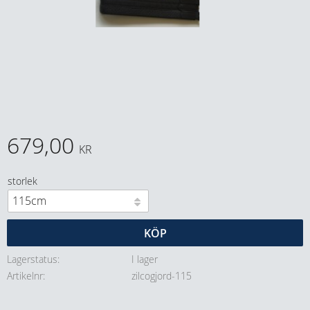
679,00
KR
storlek
KÖP
Lagerstatus
I lager
Artikelnr
zilcogjord-115