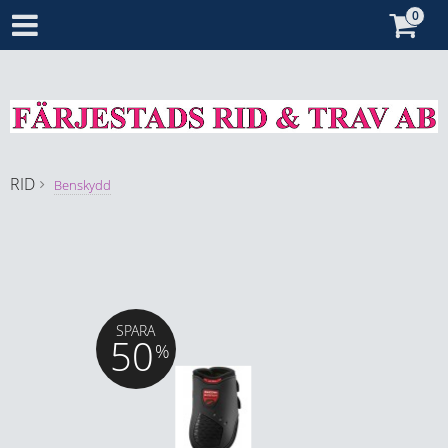
RID
Benskydd
SPARA
50
%