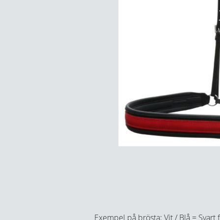
Exempel på brösta: Vit / Blå = Svart 