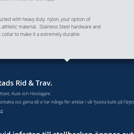
ructed with heavy duty nylon, your option of
 athletic material. Stainless Steel hardware and
collar to make it a extremely durable.
tads Rid & Trav.
ttare, Kusk och Hovslagare.
takta oss gärna då vi har många fler artiklar i vår fysiska butik på Färje
se