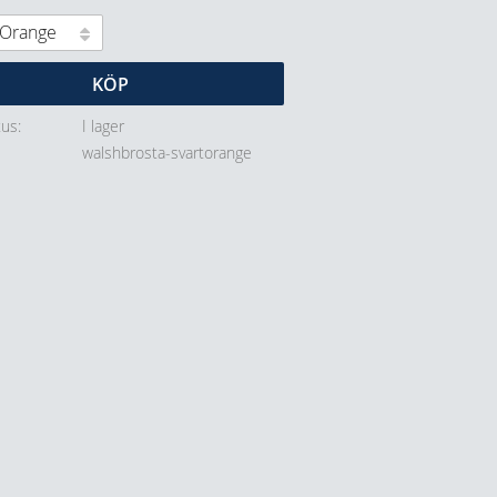
KÖP
tus
I lager
walshbrosta-svartorange