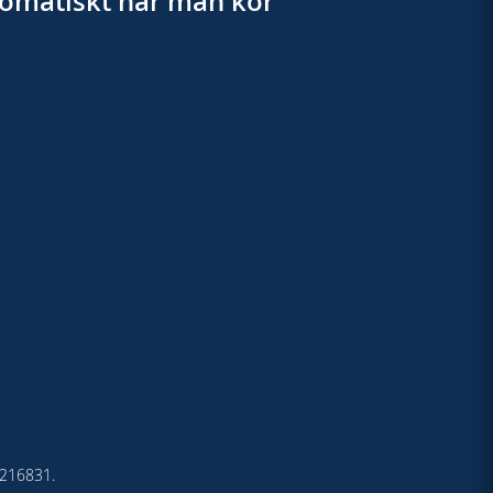
utomatiskt när man kör
4-216831.