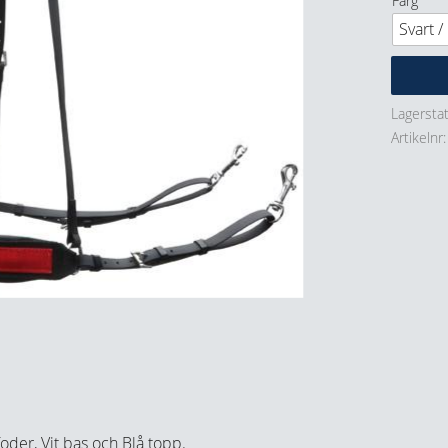
Färg
Lagersta
Artikelnr
foder, Vit bas och Blå topp.