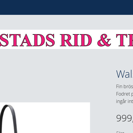
Wal
Fin brös
Fodret p
ingår in
999