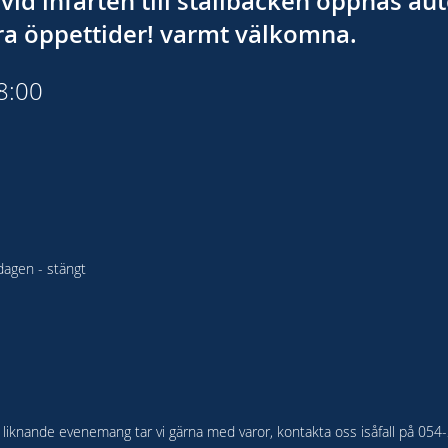
vid infarten till stallbacken öppnas a
åra öppettider! varmt välkomna.
18:00
agen - stängt
ler liknande evenemang tar vi gärna med varor, kontakta oss isåfall på 05