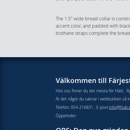
The 1.5" wide breast collar is const
accent color, and padded with black
biothane straps complete the breast 
Välkommen till Färjes
Hos oss finner du det mesta för Häst, Ry
Är det något du saknar i webbutiken så kon
Telefon: 054-216831 , E-post:
info@frtab.
Öppettider: