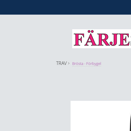
TRAV
Brösta - Förbygel