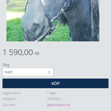
1 590,00
KR
Färg
KÖP
Lagerstatus
I lager
Artikelnr
203000-s
Läs mer
globussport.se