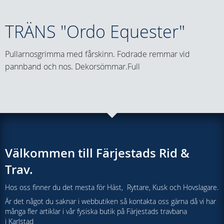
TRÄNS "Ordo Equester"
Pullarnosgrimma med fårskinn. Fodrade remmar vid
pannband och nos. Dekorsömmar.Full
Välkommen till Färjestads Rid &
Trav.
Hos oss finner du det mesta för Häst, Ryttare, Kusk och Hovslagare.
Är det något du saknar i webbutiken så kontakta oss gärna då vi har
många fler artiklar i vår fysiska butik på Färjestads travbana
i Karlstad