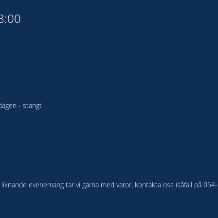
18:00
agen - stängt
ler liknande evenemang tar vi gärna med varor, kontakta oss isåfall på 05