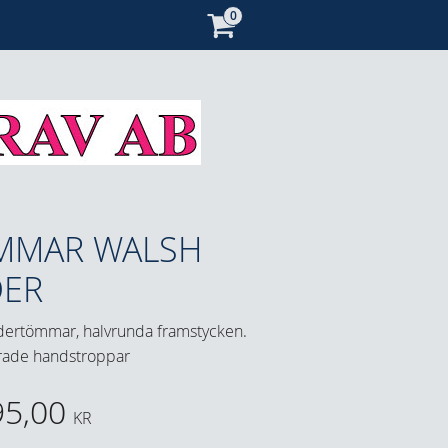
MMAR WALSH
DER
ädertömmar, halvrunda framstycken.
drade handstroppar
95,00
KR