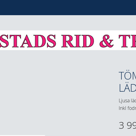
TÖ
LÄ
Ljusa l
Inkl fo
3 9