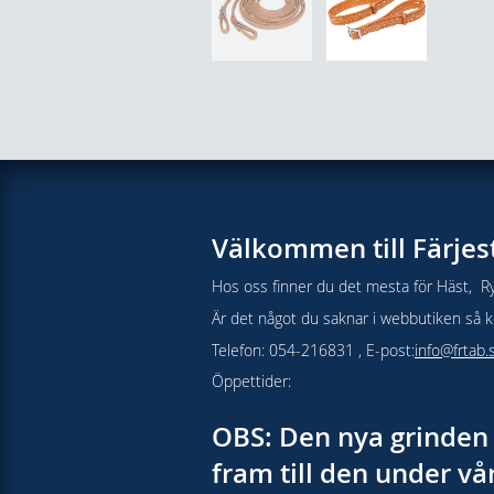
Välkommen till Färjes
Hos oss finner du det mesta för Häst, Ry
Är det något du saknar i webbutiken så kon
Telefon: 054-216831 , E-post:
info@frtab.
Öppettider:
OBS: Den nya grinden 
fram till den under v