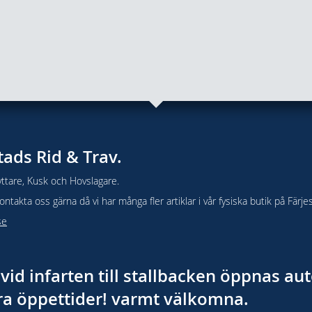
tads Rid & Trav.
ttare, Kusk och Hovslagare.
takta oss gärna då vi har många fler artiklar i vår fysiska butik på Färje
se
vid infarten till stallbacken öppnas a
åra öppettider! varmt välkomna.