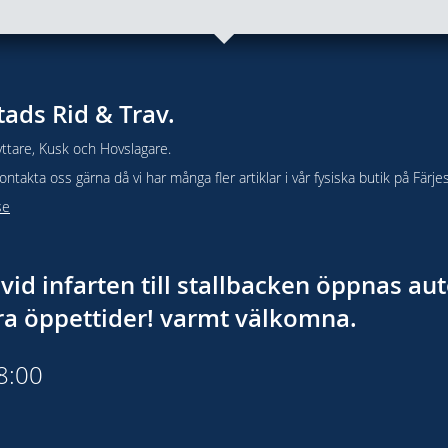
tads Rid & Trav.
ttare, Kusk och Hovslagare.
takta oss gärna då vi har många fler artiklar i vår fysiska butik på Färje
se
vid infarten till stallbacken öppnas a
åra öppettider! varmt välkomna.
18:00