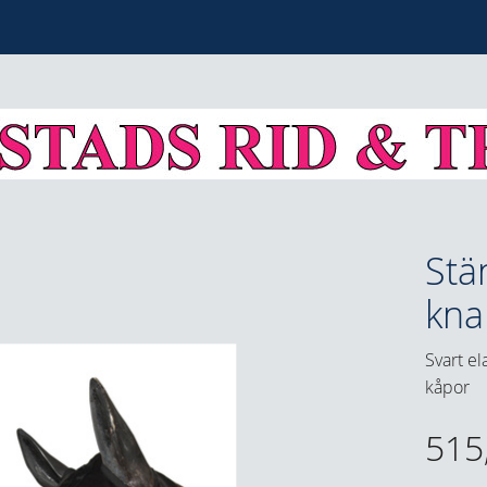
Stä
kna
Svart el
kåpor
515