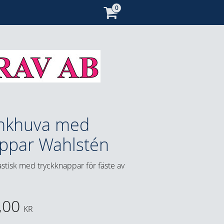
nkhuva med
ppar Wahlstén
astisk med tryckknappar för fäste av
,00
KR