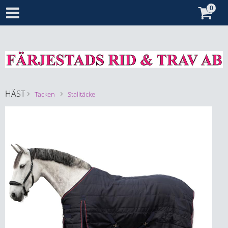
HÄST
Täcken
Stalltäcke