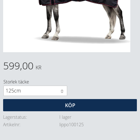
599,00
KR
Storlek täcke
KÖP
Lagerstatus
I lager
Artikelnr
lippo100125