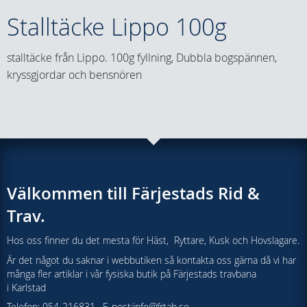
Stalltäcke Lippo 100g
stalltäcke från Lippo. 100g fyllning, Dubbla bogspännen,
kryssgjordar och bensnören
Välkommen till Färjestads Rid &
Trav.
Hos oss finner du det mesta för Häst, Ryttare, Kusk och Hovslagare.
Är det något du saknar i webbutiken så kontakta oss gärna då vi har
många fler artiklar i vår fysiska butik på Färjestads travbana
i Karlstad
Telefon: 054-216831 , E-post:
info@frtab.se