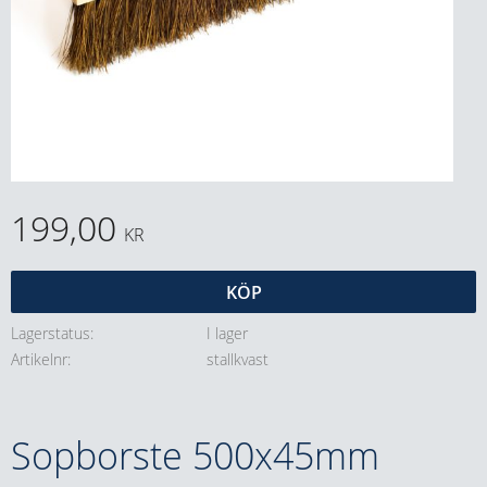
199,00
KR
KÖP
Lagerstatus
I lager
Artikelnr
stallkvast
Sopborste 500x45mm