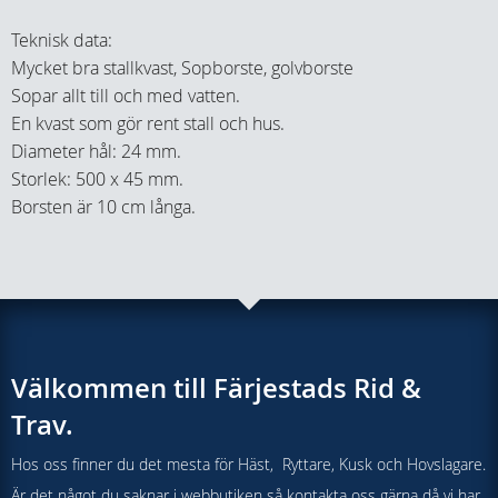
Teknisk data:
Mycket bra stallkvast, Sopborste, golvborste
Sopar allt till och med vatten.
En kvast som gör rent stall och hus.
Diameter hål: 24 mm.
Storlek: 500 x 45 mm.
Borsten är 10 cm långa.
Välkommen till Färjestads Rid &
Trav.
Hos oss finner du det mesta för Häst, Ryttare, Kusk och Hovslagare.
Är det något du saknar i webbutiken så kontakta oss gärna då vi har