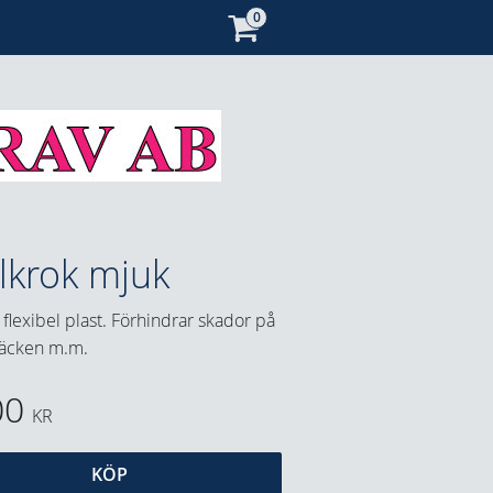
llkrok mjuk
flexibel plast. Förhindrar skador på
 täcken m.m.
00
KR
KÖP