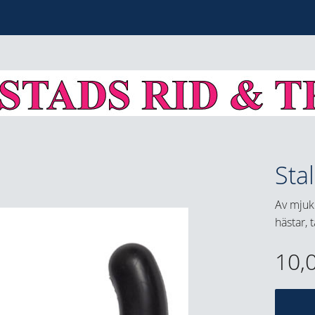
Sta
Av mjuk 
hästar,
10,