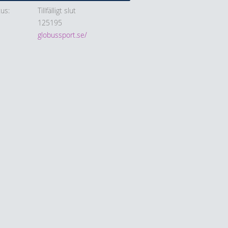
tus
Tillfälligt slut
125195
globussport.se/