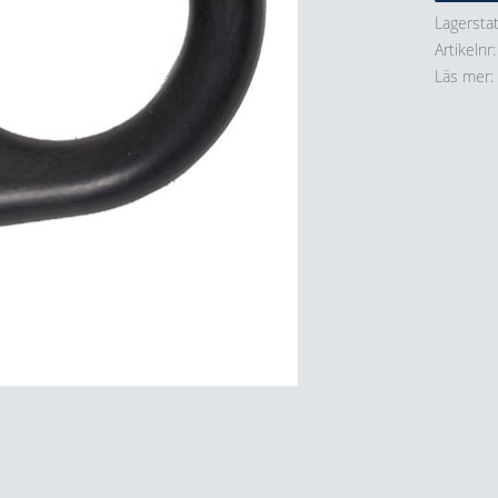
Lagersta
Artikelnr
Läs mer