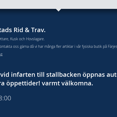
tads Rid & Trav.
ttare, Kusk och Hovslagare.
takta oss gärna då vi har många fler artiklar i vår fysiska butik på Färje
se
vid infarten till stallbacken öppnas a
åra öppettider! varmt välkomna.
18:00