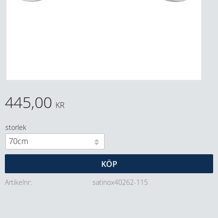
445,00
KR
storlek
KÖP
Artikelnr
satinox40262-115