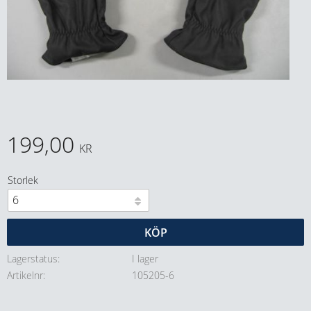
199,00
KR
Storlek
KÖP
Lagerstatus
I lager
Artikelnr
105205-6