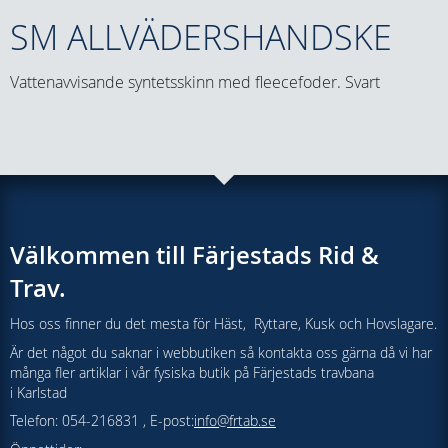
SM ALLVÄDERSHANDSKE
Vattenavvisande syntetsskinn med fleecefoder. Svart
Välkommen till Färjestads Rid &
Trav.
Hos oss finner du det mesta för Häst, Ryttare, Kusk och Hovslagare.
Är det något du saknar i webbutiken så kontakta oss gärna då vi har
många fler artiklar i vår fysiska butik på Färjestads travbana
i Karlstad
Telefon: 054-216831 , E-post:
info@frtab.se