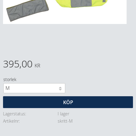
395,00
KR
storlek
KÖP
Lagerstatus
I lager
Artikelnr
skritt-M