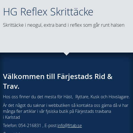
HG Reflex Skrittäcke
Skrittäcke i neogul, extra band i reflex som går runt halsen
Välkommen till Färjestads Rid &
Trav.
Hos oss finner du det mesta för Häst, Ryttare, Kusk och Hovslagare.
Är det något du saknar i webbutiken så kontakta oss gärna då vi har
många fler artiklar i vår fysiska butik på Färjestads travbana
i Karlstad
Telefon: 054-216831 , E-post:
info@frtab.se