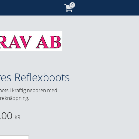
res Reflexboots
oots i kraftig neopren med
reknäppning.
,00
KR