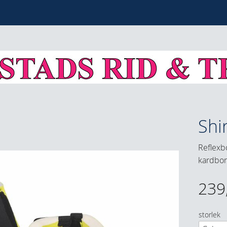
Shi
Reflexb
kardbor
239
storlek