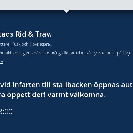
tads Rid & Trav.
ttare, Kusk och Hovslagare.
takta oss gärna då vi har många fler artiklar i vår fysiska butik på Färje
se
vid infarten till stallbacken öppnas a
åra öppettider! varmt välkomna.
18:00