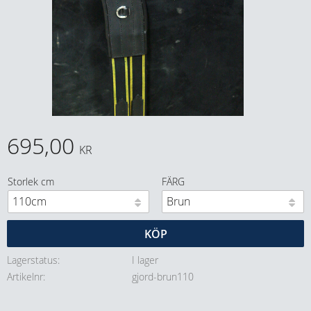
695,00
KR
Storlek cm
FÄRG
KÖP
Lagerstatus
I lager
Artikelnr
gjord-brun110