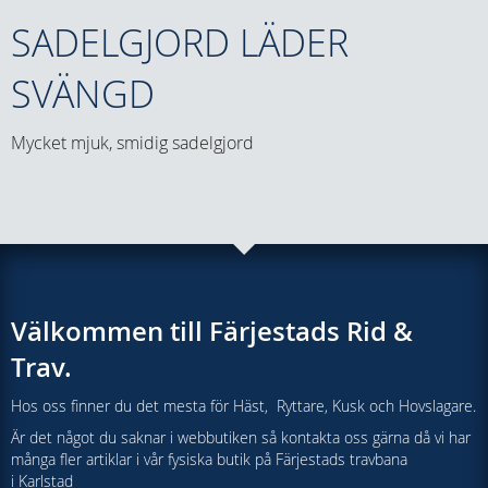
SADELGJORD LÄDER
SVÄNGD
Mycket mjuk, smidig sadelgjord
Välkommen till Färjestads Rid &
Trav.
Hos oss finner du det mesta för Häst, Ryttare, Kusk och Hovslagare.
Är det något du saknar i webbutiken så kontakta oss gärna då vi har
många fler artiklar i vår fysiska butik på Färjestads travbana
i Karlstad