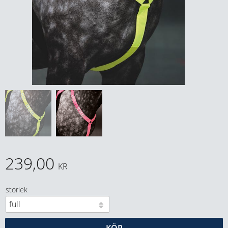
239,00
KR
storlek