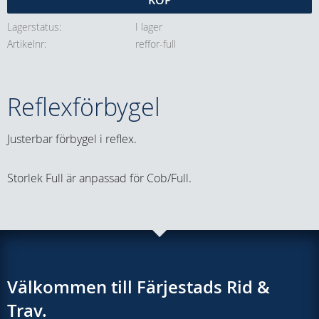
KÖP
Lagerstatus
I lager
Artikelnr
reffor-full
Reflexförbygel
Justerbar förbygel i reflex.
Storlek Full är anpassad för Cob/Full.
Välkommen till Färjestads Rid &
Trav.