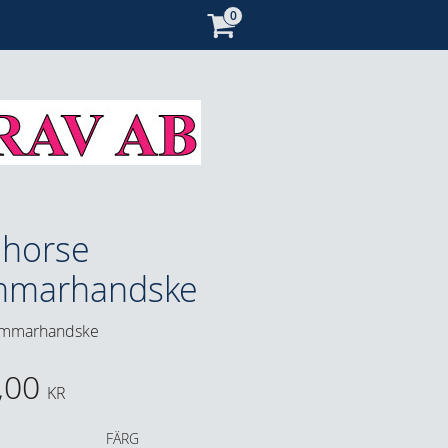
horse
mmarhandske
ommarhandske
,00
KR
FÄRG