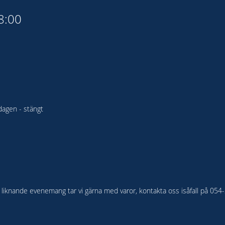
18:00
agen - stängt
ler liknande evenemang tar vi gärna med varor, kontakta oss isåfall på 05