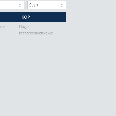
KÖP
tus
I lager
redhorsehandske-6s