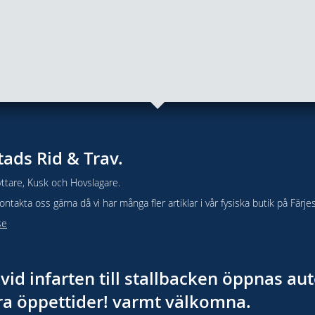
tads Rid & Trav.
ttare, Kusk och Hovslagare.
takta oss gärna då vi har många fler artiklar i vår fysiska butik på Färje
se
vid infarten till stallbacken öppnas a
åra öppettider! varmt välkomna.