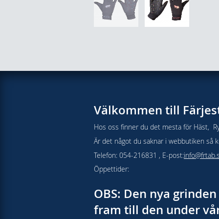
Välkommen till Färjes
Hos oss finner du det mesta för Häst, Ry
Är det något du saknar i webbutiken så kon
Telefon: 054-216831 , E-post:
info@frtab.
Öppettider:
OBS: Den nya grinden 
fram till den under v