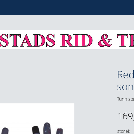
Red
so
Tunn s
169
storlek