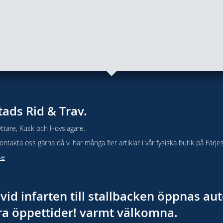
tads Rid & Trav.
ttare, Kusk och Hovslagare.
takta oss gärna då vi har många fler artiklar i vår fysiska butik på Färje
se
vid infarten till stallbacken öppnas a
åra öppettider! varmt välkomna.