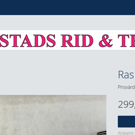
Ras
Prisvärd
299
Artikelnr