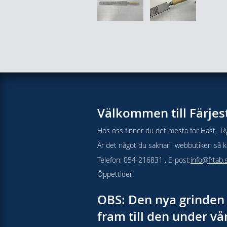
Välkommen till Färjes
Hos oss finner du det mesta för Häst, Ry
Är det något du saknar i webbutiken så kon
Telefon: 054-216831 , E-post:
info@frtab.
Öppettider:
OBS: Den nya grinden 
fram till den under v