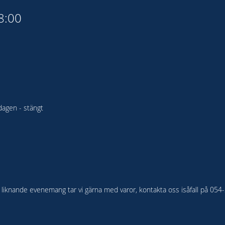
18:00
agen - stängt
ler liknande evenemang tar vi gärna med varor, kontakta oss isåfall på 05