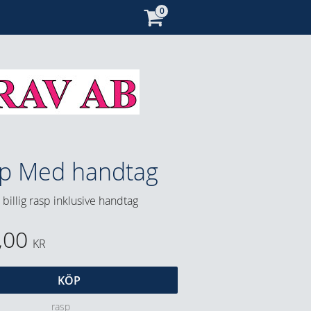
p Med handtag
 billig rasp inklusive handtag
,00
KR
KÖP
rasp