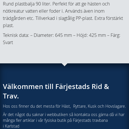
Rund plastbalja 90 liter. Perfekt för att ge hästen och
nötkreatur vatten eller foder i. Används även inom
trädgården etc. Tillverkad i slagtålig PP-plast. Extra förstärkt
plast.
Teknisk data: – Diameter: 645 mm – Höjd: 425 mm – Färg:
Svart
Välkommen till Färjestads Rid &
Trav.
Hos oss finner du det mesta för Häst, Ryttare, Kusk och Hovslagare.
Är det något du saknar i webbutiken så kontakta oss gärna då vi har
många fler artiklar i vår fysiska butik på Färjestads travbana
i Karlstad