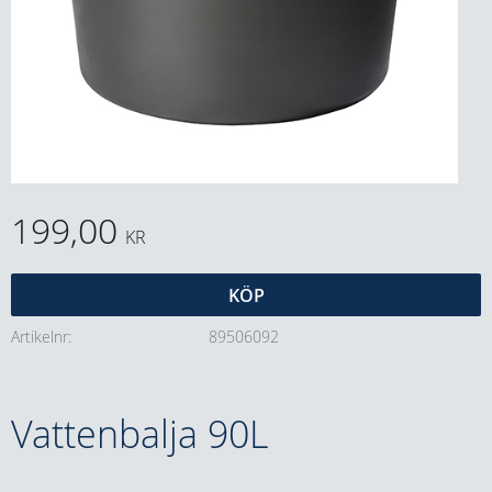
199,00
KR
KÖP
Artikelnr
89506092
Vattenbalja 90L