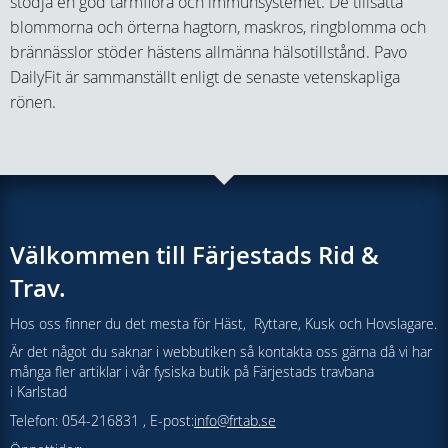
stödja en god tarmflora och immunsystemet. De tillsatta
blommorna och örterna hagtorn, maskros, ringblomma och
brännässlor stöder hästens allmänna hälsotillstånd. Pavo
DailyFit är sammanställt enligt de senaste vetenskapliga
rönen.
Välkommen till Färjestads Rid &
Trav.
Hos oss finner du det mesta för Häst, Ryttare, Kusk och Hovslagare.
Är det något du saknar i webbutiken så kontakta oss gärna då vi har
många fler artiklar i vår fysiska butik på Färjestads travbana
i Karlstad
Telefon: 054-216831 , E-post:
info@frtab.se