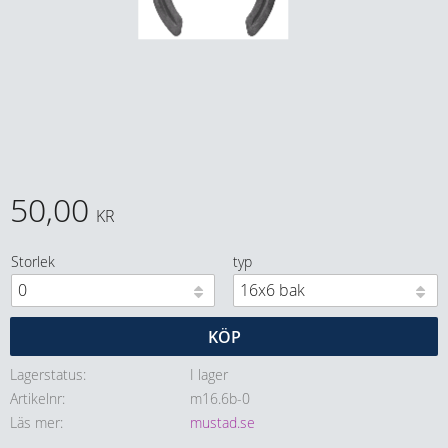
50,00
KR
Storlek
typ
KÖP
Lagerstatus
I lager
Artikelnr
m16.6b-0
Läs mer
mustad.se