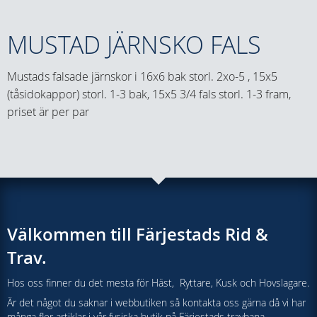
MUSTAD JÄRNSKO FALS
Mustads falsade järnskor i 16x6 bak storl. 2xo-5 , 15x5
(tåsidokappor) storl. 1-3 bak, 15x5 3/4 fals storl. 1-3 fram,
priset är per par
Välkommen till Färjestads Rid &
Trav.
Hos oss finner du det mesta för Häst, Ryttare, Kusk och Hovslagare.
Är det något du saknar i webbutiken så kontakta oss gärna då vi har
många fler artiklar i vår fysiska butik på Färjestads travbana