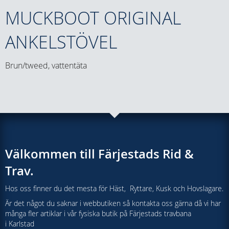
MUCKBOOT ORIGINAL
ANKELSTÖVEL
Brun/tweed, vattentäta
Välkommen till Färjestads Rid &
Trav.
Hos oss finner du det mesta för Häst, Ryttare, Kusk och Hovslagare.
Är det något du saknar i webbutiken så kontakta oss gärna då vi har
många fler artiklar i vår fysiska butik på Färjestads travbana
i Karlstad