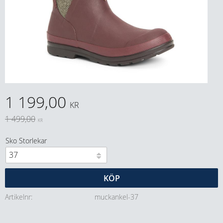
Nedsatt pris:
1 199,00
KR
Ordinarie pris:
1 499,00
KR
Sko Storlekar
KÖP
Artikelnr
muckankel-37