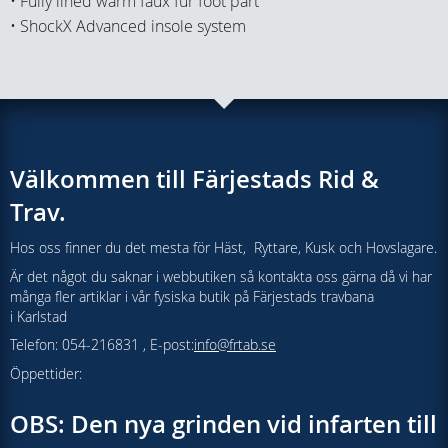
• Fully lined warm faux fur foot part
• ShockX Advanced insole system
Välkommen till Färjestads Rid &
Trav.
Hos oss finner du det mesta för Häst, Ryttare, Kusk och Hovslagare.
Är det något du saknar i webbutiken så kontakta oss gärna då vi har
många fler artiklar i vår fysiska butik på Färjestads travbana
i Karlstad
Telefon: 054-216831 , E-post:
info@frtab.se
Öppettider:
OBS: Den nya grinden vid infarten till