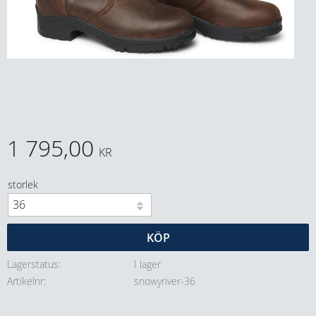
1 795,00
KR
storlek
KÖP
Lagerstatus
I lager
Artikelnr
snowyriver-36