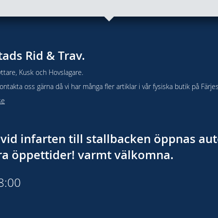
tads Rid & Trav.
ttare, Kusk och Hovslagare.
takta oss gärna då vi har många fler artiklar i vår fysiska butik på Färje
se
vid infarten till stallbacken öppnas a
åra öppettider! varmt välkomna.
18:00