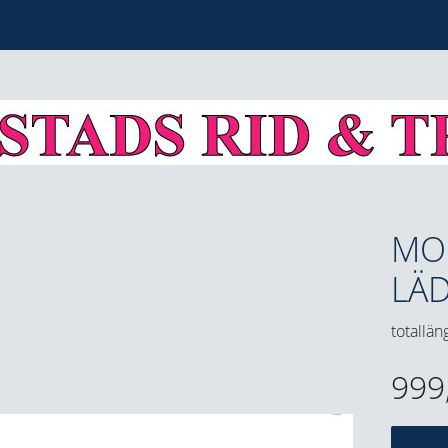
MO
LÄ
totallän
999