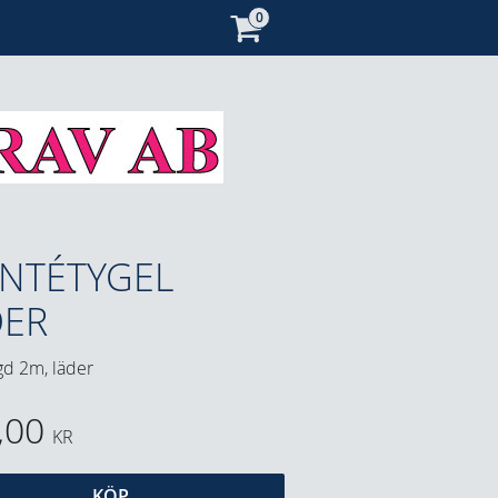
NTÉTYGEL
DER
gd 2m, läder
,00
KR
KÖP