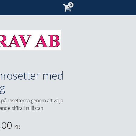
rosetter med
ng
g på rosetterna genom att välja
nde siffra i rullistan
,00
KR