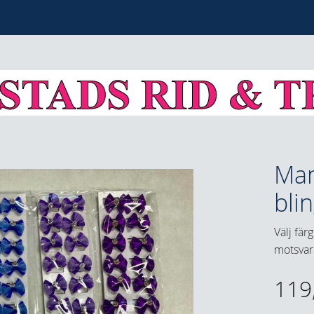
Man
bli
Välj fär
motsvara
119