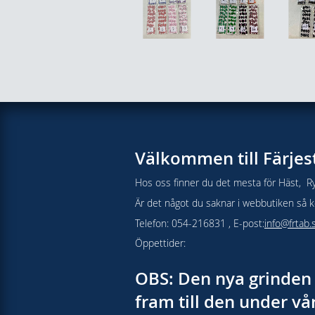
Välkommen till Färjes
Hos oss finner du det mesta för Häst, Ry
Är det något du saknar i webbutiken så kon
Telefon: 054-216831 , E-post:
info@frtab.
Öppettider:
OBS: Den nya grinden 
fram till den under v