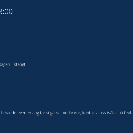
18:00
agen - stängt
ler liknande evenemang tar vi gärna med varor, kontakta oss isåfall på 05