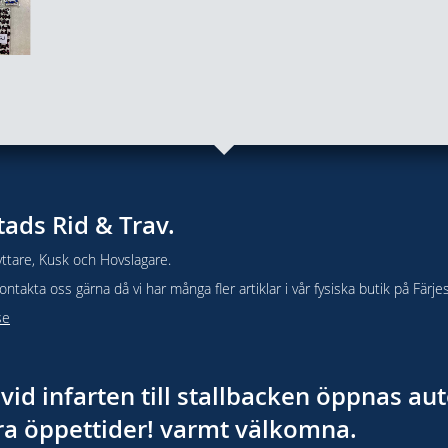
tads Rid & Trav.
ttare, Kusk och Hovslagare.
takta oss gärna då vi har många fler artiklar i vår fysiska butik på Färje
se
vid infarten till stallbacken öppnas a
åra öppettider! varmt välkomna.