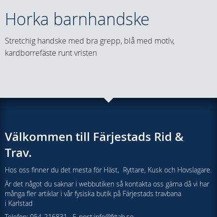
Horka barnhandske
Stretchig handske med bra grepp, blå med motiv,
kardborrefäste runt vristen
Välkommen till Färjestads Rid &
Trav.
Hos oss finner du det mesta för Häst, Ryttare, Kusk och Hovslagare.
Är det något du saknar i webbutiken så kontakta oss gärna då vi har
många fler artiklar i vår fysiska butik på Färjestads travbana
i Karlstad
Telefon: 054-216831 , E-post:
info@frtab.se