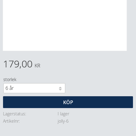
179,00
KR
storlek
KÖP
Lagerstatus
I lager
Artikelnr
jolly-6