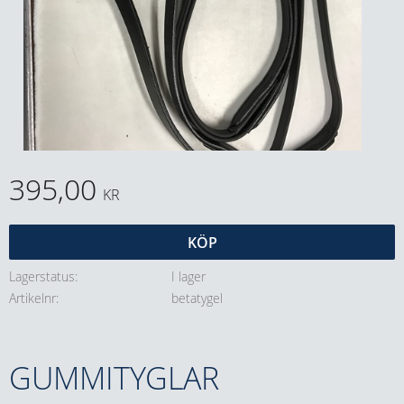
395,00
KR
KÖP
Lagerstatus
I lager
Artikelnr
betatygel
GUMMITYGLAR