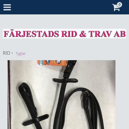
RID
Tyglar