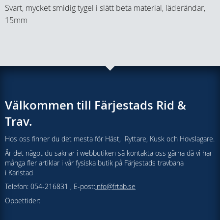
Svart, mycket smidig tygel i slätt beta material, läderändar,
15mm
Välkommen till Färjestads Rid &
Trav.
Hos oss finner du det mesta för Häst, Ryttare, Kusk och Hovslagare.
Är det något du saknar i webbutiken så kontakta oss gärna då vi har
många fler artiklar i vår fysiska butik på Färjestads travbana
i Karlstad
Telefon: 054-216831 , E-post:
info@frtab.se
Öppettider: