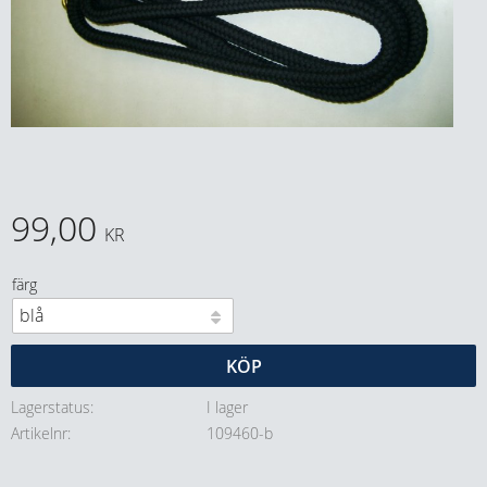
99,00
KR
färg
KÖP
Lagerstatus
I lager
Artikelnr
109460-b