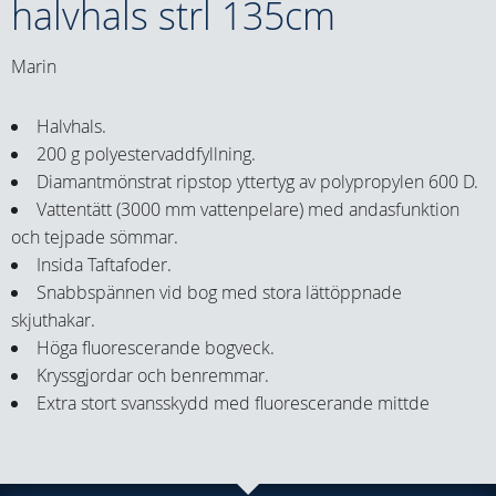
halvhals strl 135cm
Marin
Halvhals.
200 g polyestervaddfyllning.
Diamantmönstrat ripstop yttertyg av polypropylen 600 D.
Vattentätt (3000 mm vattenpelare) med andasfunktion
och tejpade sömmar.
Insida Taftafoder.
Snabbspännen vid bog med stora lättöppnade
skjuthakar.
Höga fluorescerande bogveck.
Kryssgjordar och benremmar.
Extra stort svansskydd med fluorescerande mittde