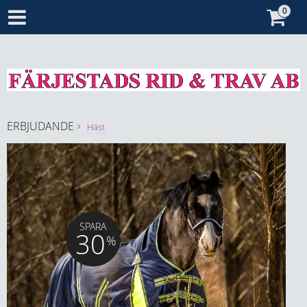
ERBJUDANDE
Häst
SPARA
30
%