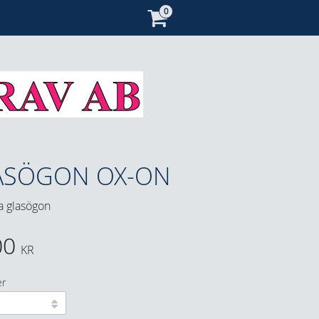
ASÖGON OX-ON
a glasögon
00
KR
er