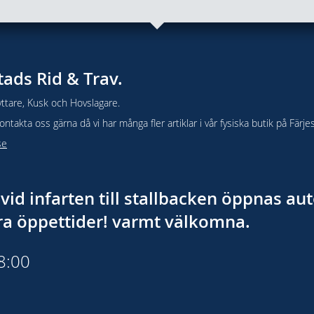
tads Rid & Trav.
ttare, Kusk och Hovslagare.
takta oss gärna då vi har många fler artiklar i vår fysiska butik på Färje
se
vid infarten till stallbacken öppnas a
åra öppettider! varmt välkomna.
18:00