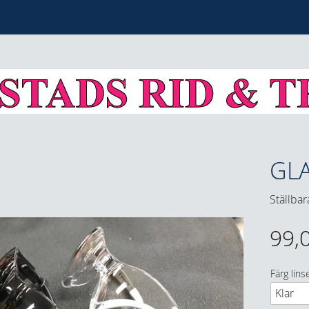
GL
Ställbar
99,
Färg lins