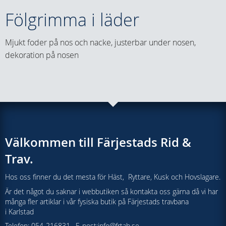
Fölgrimma i läder
Mjukt foder på nos och nacke, justerbar under nosen,
dekoration på nosen
Välkommen till Färjestads Rid &
Trav.
Hos oss finner du det mesta för Häst, Ryttare, Kusk och Hovslagare.
Är det något du saknar i webbutiken så kontakta oss gärna då vi har
många fler artiklar i vår fysiska butik på Färjestads travbana
i Karlstad
Telefon: 054-216831 , E-post:
info@frtab.se