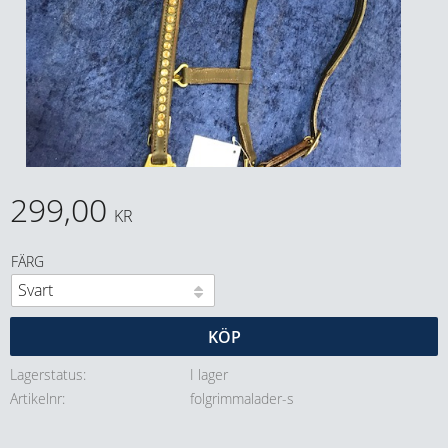
299,00
KR
FÄRG
KÖP
Lagerstatus
I lager
Artikelnr
folgrimmalader-s