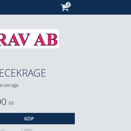
EECEKRAGE
eecekrage
00
KR
KÖP
tus
I lager