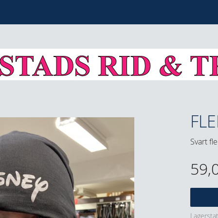
FL
Svart fl
59,
Lagersta