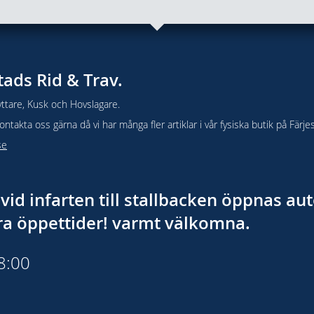
tads Rid & Trav.
ttare, Kusk och Hovslagare.
takta oss gärna då vi har många fler artiklar i vår fysiska butik på Färje
se
vid infarten till stallbacken öppnas a
åra öppettider! varmt välkomna.
18:00