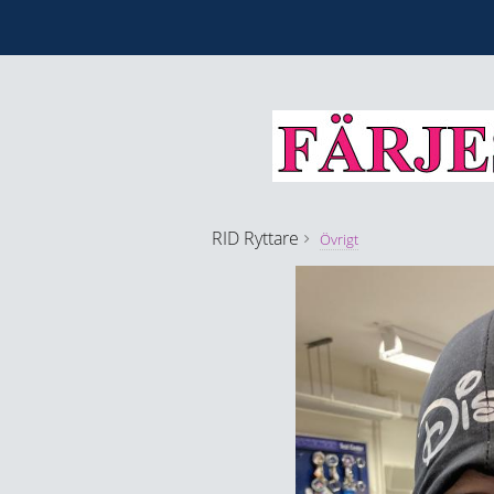
RID
Ryttare
Övrigt