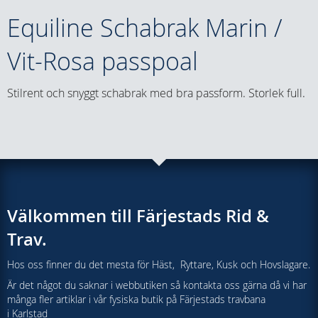
Equiline Schabrak Marin /
Vit-Rosa passpoal
Stilrent och snyggt schabrak med bra passform. Storlek full.
Välkommen till Färjestads Rid &
Trav.
Hos oss finner du det mesta för Häst, Ryttare, Kusk och Hovslagare.
Är det något du saknar i webbutiken så kontakta oss gärna då vi har
många fler artiklar i vår fysiska butik på Färjestads travbana
i Karlstad