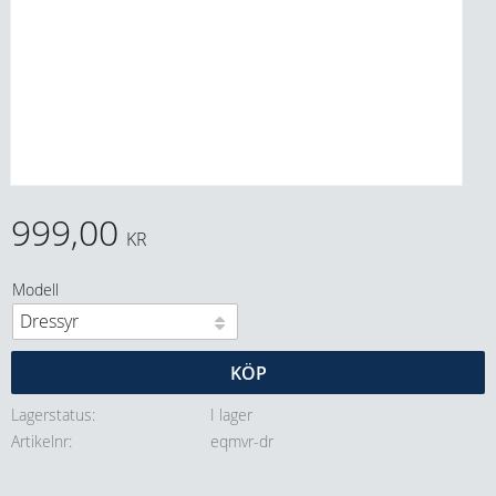
999,00
KR
Modell
KÖP
Lagerstatus
I lager
Artikelnr
eqmvr-dr