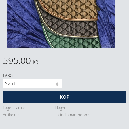
595,00
KR
FÄRG
KÖP
Lagerstatus
I lager
Artikelnr
satindiamanthopp-s