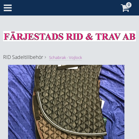
RID
Sadeltillbehör
Schabrak - Vojlock