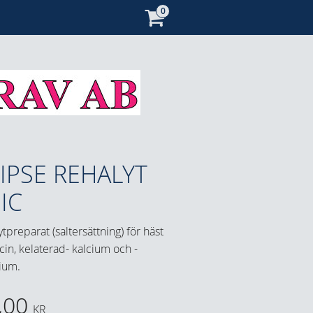
IPSE REHALYT
IC
ytpreparat (saltersättning) för häst
in, kelaterad- kalcium och -
ium.
,00
KR