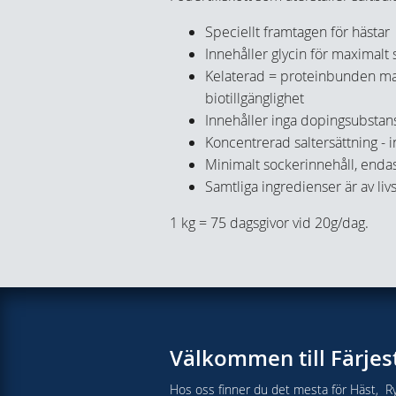
Speciellt framtagen för hästar
Innehåller glycin för maximalt
Kelaterad = proteinbunden 
biotillgänglighet
Innehåller inga dopingsubstan
Koncentrerad saltersättning - 
Minimalt sockerinnehåll, enda
Samtliga ingredienser är av liv
1 kg = 75 dagsgivor vid 20g/dag.
Välkommen till Färjes
Hos oss finner du det mesta för Häst, Ry