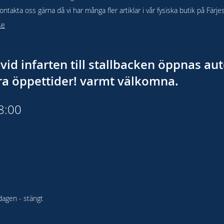
takta oss gärna då vi har många fler artiklar i vår fysiska butik på Färje
se
vid infarten till stallbacken öppnas a
åra öppettider! varmt välkomna.
18:00
agen - stängt