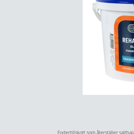
Fodertillskott som återställer saltb