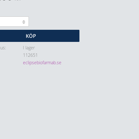
KÖP
tus
I lager
112651
eclipsebiofarmab.se