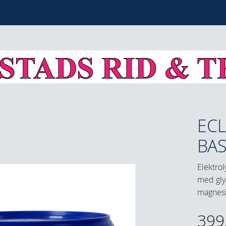
ECL
BAS
Elektrol
med glyc
magnes
399