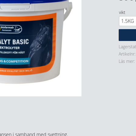
vikt
Lagersta
Artikelnr
Läs mer
alansen i samband med svettning.