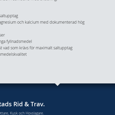
 saltupptag
magnesium och kalcium med dokumenterad hög
ser
inga fyllnadsmedel
st vad som krävs för maximalt saltupptag
smedelskvalitet
tads Rid & Trav.
ttare, Kusk och Hovslagare.