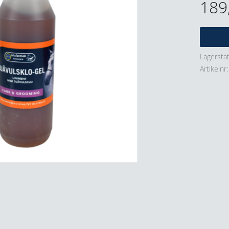
189
Lagersta
Artikelnr