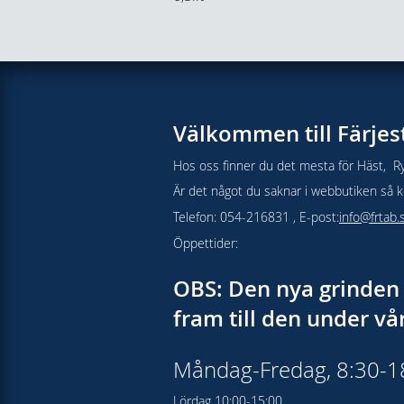
Välkommen till Färjes
Hos oss finner du det mesta för Häst, Ry
Är det något du saknar i webbutiken så kon
Telefon: 054-216831 , E-post:
info@frtab.
Öppettider:
OBS: Den nya grinden 
fram till den under v
Måndag-Fredag, 8:30-
Lördag 10:00-15:00