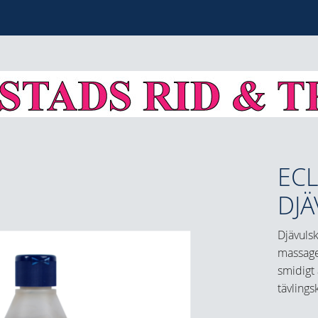
ECL
DJÄ
Djävulsk
massage
smidigt 
tävlings