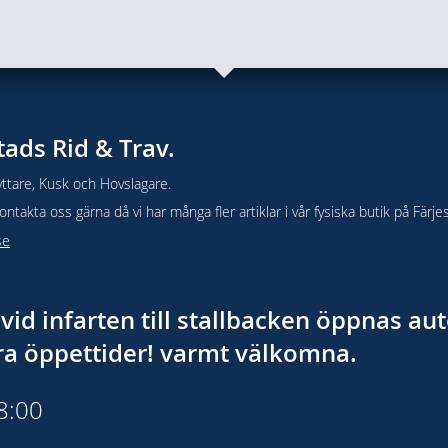
tads Rid & Trav.
ttare, Kusk och Hovslagare.
takta oss gärna då vi har många fler artiklar i vår fysiska butik på Färje
se
vid infarten till stallbacken öppnas a
åra öppettider! varmt välkomna.
18:00