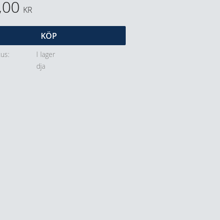
,00
KR
KÖP
tus
I lager
dja