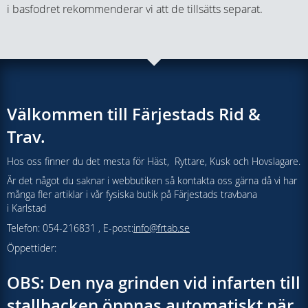
i basfodret rekommenderar vi att de tillsätts separat.
Välkommen till Färjestads Rid &
Trav.
Hos oss finner du det mesta för Häst, Ryttare, Kusk och Hovslagare.
Är det något du saknar i webbutiken så kontakta oss gärna då vi har
många fler artiklar i vår fysiska butik på Färjestads travbana
i Karlstad
Telefon: 054-216831 , E-post:
info@frtab.se
Öppettider:
OBS: Den nya grinden vid infarten till
stallbacken öppnas automatiskt när