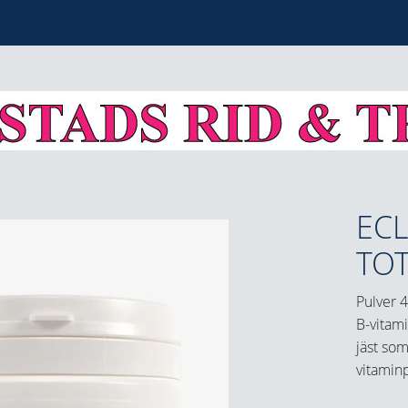
ECL
TO
Pulver 4
B-vitam
jäst so
vitamin