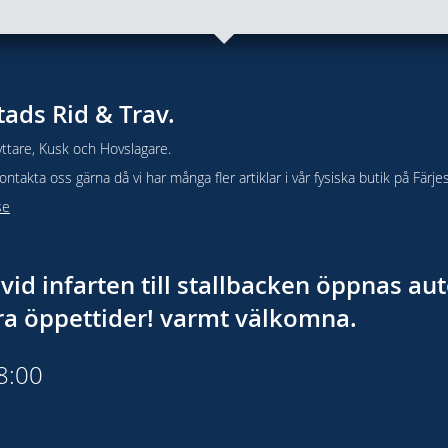
tads Rid & Trav.
ttare, Kusk och Hovslagare.
takta oss gärna då vi har många fler artiklar i vår fysiska butik på Färje
se
vid infarten till stallbacken öppnas a
åra öppettider! varmt välkomna.
18:00