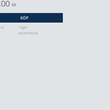
,00
KR
KÖP
tus
I lager
bvitamintotal-