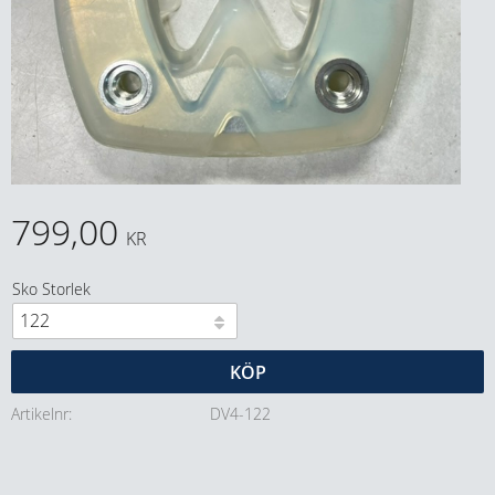
799,00
KR
Sko Storlek
KÖP
Artikelnr
DV4-122