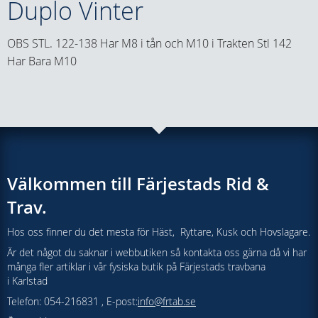
Duplo Vinter
OBS STL. 122-138 Har M8 i tån och M10 i Trakten Stl 142
Har Bara M10
Välkommen till Färjestads Rid &
Trav.
Hos oss finner du det mesta för Häst, Ryttare, Kusk och Hovslagare.
Är det något du saknar i webbutiken så kontakta oss gärna då vi har
många fler artiklar i vår fysiska butik på Färjestads travbana
i Karlstad
Telefon: 054-216831 , E-post:
info@frtab.se