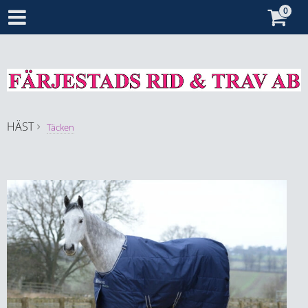
HÄST
Täcken