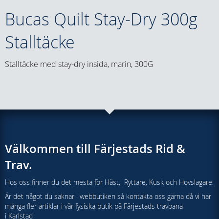
Bucas Quilt Stay-Dry 300g
Stalltäcke
Stalltäcke med stay-dry insida, marin, 300G
Välkommen till Färjestads Rid &
Trav.
Hos oss finner du det mesta för Häst, Ryttare, Kusk och Hovslagare.
Är det något du saknar i webbutiken så kontakta oss gärna då vi har
många fler artiklar i vår fysiska butik på Färjestads travbana
i Karlstad