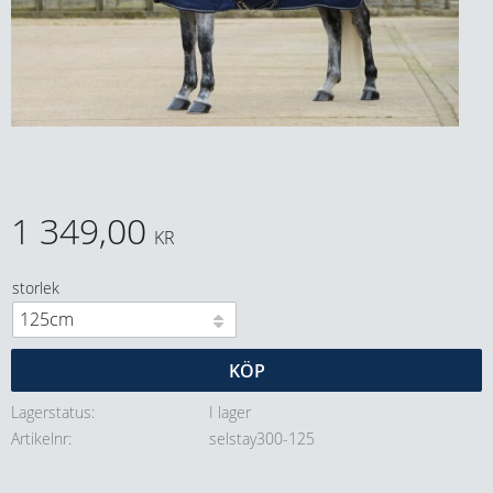
1 349,00
KR
storlek
KÖP
Lagerstatus
I lager
Artikelnr
selstay300-125