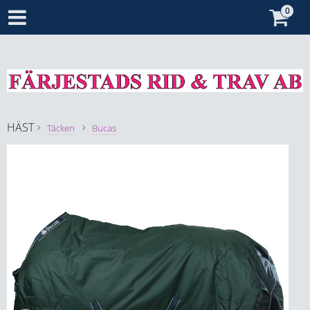
HÄST
Täcken
Bucas