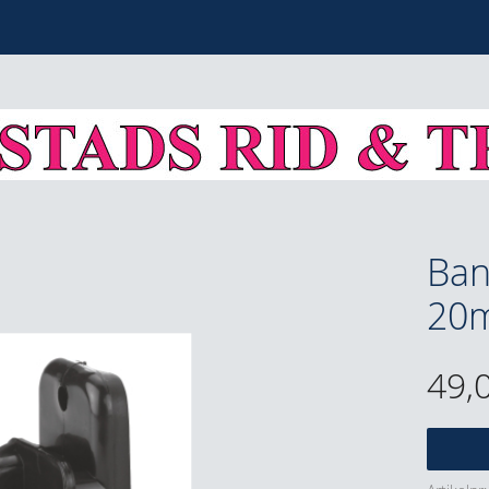
Ban
20m
49,