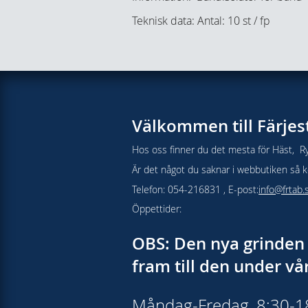
Teknisk data: Antal: 10 st / fp
Välkommen till Färjes
Hos oss finner du det mesta för Häst, Ry
Är det något du saknar i webbutiken så kon
Telefon: 054-216831 , E-post:
info@frtab.
Öppettider:
OBS: Den nya grinden 
fram till den under v
Måndag-Fredag, 8:30-