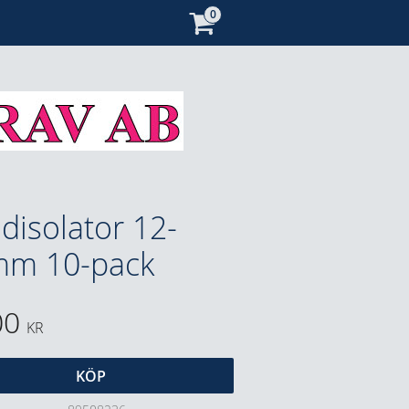
disolator 12-
m 10-pack
00
KR
KÖP