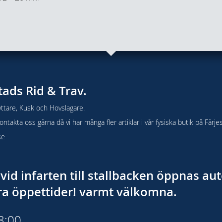
tads Rid & Trav.
ttare, Kusk och Hovslagare.
takta oss gärna då vi har många fler artiklar i vår fysiska butik på Färje
se
vid infarten till stallbacken öppnas a
åra öppettider! varmt välkomna.
18:00